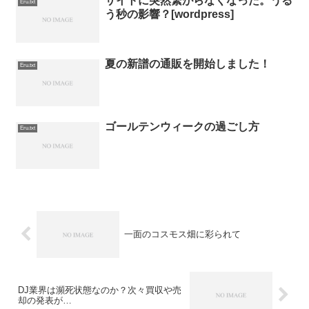
サイトに突然繋がらなくなった。うる
Eru.txt
う秒の影響？[wordpress]
夏の新譜の通販を開始しました！
Eru.txt
ゴールテンウィークの過ごし方
Eru.txt
一面のコスモス畑に彩られて
DJ業界は瀕死状態なのか？次々買収や売
却の発表が…