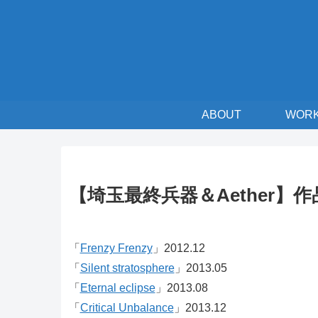
ABOUT
WOR
【埼玉最終兵器＆Aether】
「
Frenzy Frenzy
」2012.12
「
Silent stratosphere
」2013.05
「
Eternal eclipse
」2013.08
「
Critical Unbalance
」2013.12