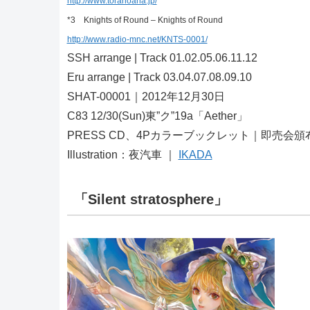
http://www.toranoana.jp/
*3 Knights of Round – Knights of Round
http://www.radio-mnc.net/KNTS-0001/
SSH arrange | Track 01.02.05.06.11.12
Eru arrange | Track 03.04.07.08.09.10
SHAT-00001｜2012年12月30日
C83 12/30(Sun)東”ク”19a「Aether」
PRESS CD、4Pカラーブックレット｜即売会頒布
Illustration：夜汽車 ｜
IKADA
「Silent stratosphere」