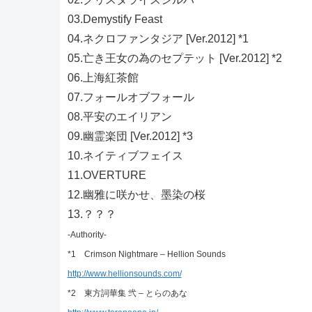
03.Demystify Feast
04.ネクロファンタジア [Ver.2012] *1
05.亡き王女の為のセプテット [Ver.2012] *2
06.上海紅茶館
07.フォールオブフォール
08.平安のエイリアン
09.幽霊楽団 [Ver.2012] *3
10.ネイティブフェイス
11.OVERTURE
12.幽雅に咲かせ、墨染の桜
13.？？？
-Authority-
*1 Crimson Nightmare – Hellion Sounds
http://www.hellionsounds.com/
*2 東方詞華集 弐 – とらのあな