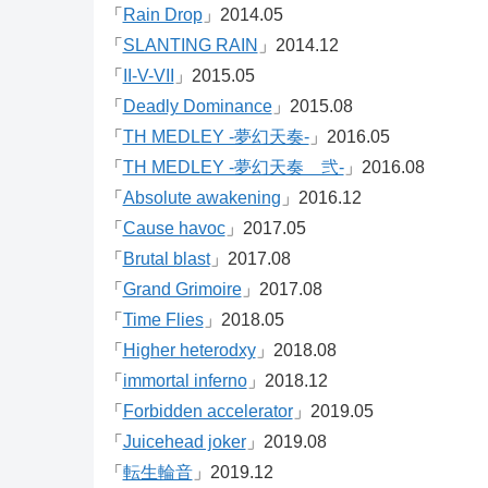
「
Rain Drop
」2014.05
「
SLANTING RAIN
」2014.12
「
II-V-VII
」2015.05
「
Deadly Dominance
」2015.08
「
TH MEDLEY -夢幻天奏-
」2016.05
「
TH MEDLEY -夢幻天奏 弐-
」2016.08
「
Absolute awakening
」2016.12
「
Cause havoc
」2017.05
「
Brutal blast
」2017.08
「
Grand Grimoire
」2017.08
「
Time Flies
」2018.05
「
Higher heterodxy
」2018.08
「
immortal inferno
」2018.12
「
Forbidden accelerator
」2019.05
「
Juicehead joker
」2019.08
「
転生輪音
」2019.12