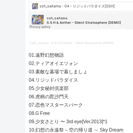
“>ssh_saitama
·
S.S.H & Aether – Silent Stratosphere [DEMO]
01.遠野幻想物語
02.ティアオイエツォン
03.素敵な墓場で暮しましょ
04.リジッドパラダイス
05.少女秘封倶楽部
06.虎柄の毘沙門天
07.恋色マスタースパーク
08.G Free
09.少女さとり 〜 3rd eye[Ver.2013]*1
10.幻想の永遠祭 – 空の帰り道 ～ Sky Dream