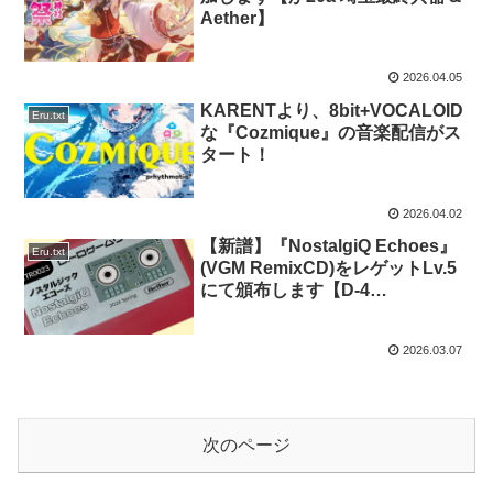
Aether】
2026.04.05
KARENTより、8bit+VOCALOID
Eru.txt
な『Cozmique』の音楽配信がス
タート！
2026.04.02
【新譜】『NostalgiQ Echoes』
Eru.txt
(VGM RemixCD)をレゲットLv.5
にて頒布します【D-4
WOODSOFT Aether】
2026.03.07
次のページ