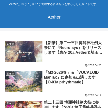
Aether_Eru (Eru) & Keが管理する音楽配信を中心としたサイトです。
Aether
【新譜】第二十三回博麗神社例大
Eru.txt
祭にて『Necro-sys』をリリース
します【東か 20a Aether&埼玉最
終兵器】
2026.04.28
「M3-2026春」＆「VOCALOID
Eru.txt
Maniax」に参加＆出演します
【O-03a prhythmatiq】
2026.04.12
第二十三回 博麗神社例大祭に参
Eru.txt
加します【か20a 埼玉最終兵器＆