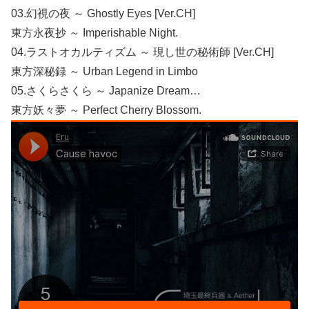
03.幻視の夜 ～ Ghostly Eyes [Ver.CH]
東方永夜抄 ～ Imperishable Night.
04.ラストオカルティズム ～ 現し世の秘術師 [Ver.CH]
東方深秘録 ～ Urban Legend in Limbo
05.さくらさくら ～ Japanize Dream…
東方妖々夢 ～ Perfect Cherry Blossom.