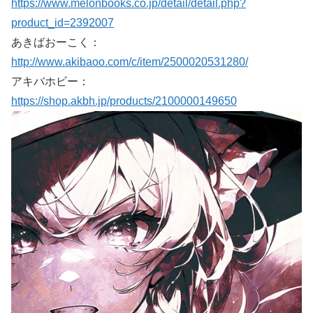
https://www.melonbooks.co.jp/detail/detail.php?
product_id=2392007
あきばおーこく：
http://www.akibaoo.com/c/item/2500020531280/
アキバホビー：
https://shop.akbh.jp/products/2100000149650