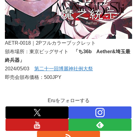
AETR-0018｜2Pフルカラーブックレット
頒布場所：東京ビッグサイト
「ち36b Aether&埼玉最
終兵器」
2024/05/03
第二十一回博麗神社例大祭
即売会頒布価格：500JPY
Eruをフォローする