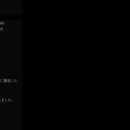
8)
形式
限に重視した、
しました。
。