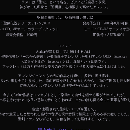
ラストは「聖域」という名を、ピアノと弦楽器で表現。
神がかった印象と「透明度」を極限まで高めたアレンジ。
収録全曲数：12 収録時間：48：32
：聖剣伝説シリーズアレンジCD
発売予定日：2005年8月14日(C6
レスCD、8Pオールカラーブックレット
モード：CD-DAオーディオ
即売会価格：1000円
ID番号：AETR-0004
コメント
Aetherが満を持してお届けするのは、
聖剣伝説シリーズから厳選した楽曲群をアレンジした聖剣アレンジCD「Essence」
CDタイトルの「Essence」とは、真髄という意味です。
ブックレットは力と神秘的な要素の両方を感じさせる大樹を元に仕上げました。
アレンジジャンルも過去の作品とは違い、多岐に渡り収録。
りたい事を全て吐き出した、原曲破壊を感じさせるものから、 曲の雰囲気を最大
従来の私らしいアレンジも織り交ぜた作品にしています。
今までAether作品はコンセプトとして楽曲の方向性を纏める事が大半でしたが、
一感を持たせつつも良い意味で枠にとらわれず、自分の持ち得る全ての要素をMIX
色濃く影響された聖剣シリーズを通して、
作者の意図したと想われる当時の音源を現代音源で極限まで高める事に徹しました
聖剣ファンならずとも、自信を持ってお届けする一枚です。