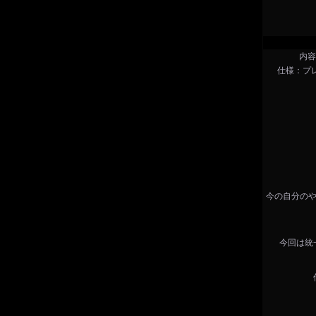
内容
仕様：プ
今の自分のや
今回は統