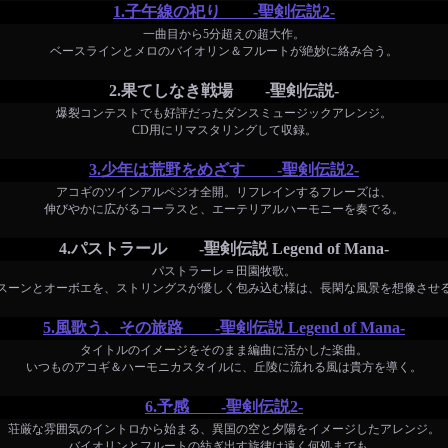
1.子午線の祀り -聖剣伝説2-
一曲目から5分超えの超大作。
ベースラインとメロのバイオリン＆フルートが絶妙に絡み合う。
2.果てしなき戦場 -聖剣伝説-
爆裂コンテストでも好評だったダンスミュージックアレンジ。
CD用にリマスタリングして収録。
3.少年は荒野をめざす -聖剣伝説2-
アコギのツインアルペジオ全開。リフレインするフレーズは、
伸びやかに広がるコーラスと、エーテリアルハーモニーを奏でる。
4.パストラール -聖剣伝説 Legend of Mana-
パストラーレ＝田園牧歌。
スーンとオーボエを、ストリングスが優しく包み込む様は、長閑な風景を想像させ
5.風歌う、その旅路 -聖剣伝説 Legend of Mana-
タイトルのイメージをそのまま編曲に活かした楽曲。
いつものアコギ＆ハーモニカスタイルに、丘陵に流れる風は貴方を導く。
6.予感 -聖剣伝説2-
荘厳な雰囲気のイントロから始まる、異国の空と夕陽をイメージしたアレンジ。
バイオリンとフルートの紡ぎ出す旋律は遠く何処までも。