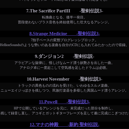
7.The Sacrifice PartIII -聖剣伝説3-
転換曲となる、後半一発目。
普段使わないブラス音色を終始使用した壮大なるアレンジ。
8.Strange Medicine -聖剣伝説3-
7拍子ベースの変態プログレッシブロック。
HellionSoundsのような勢いのある楽曲を自分のCDにも入れてみたかったので収録。
9.ダンジョン2 -聖剣伝説-
アラビアンな旋律に、怪しげなムード漂う妖艶さを出した一曲。
アナログ卓に一度起こして空気感を足したドラムは必聴。
10.Harvest November -聖剣伝説3-
トラックの異色ものの流れを受けた、いわゆるスルメ楽曲。
ニューエイジっぽさを残しつつ、民族打楽器を多様した異国ムード漂うアレンジ。
11.Powell -聖剣伝説3-
HPで公開しているアレンジを元に、未完成だった部分を制作し、
を残して録音し直し、アコギとガットギターフレーズを足して遂に完成にこぎつけた
12.マナの神殿 -新約 聖剣伝説-